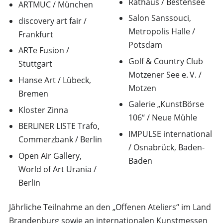
Rathaus / Bestensee
ARTMUC / München
Salon Sanssouci,
discovery art fair /
Metropolis Halle /
Frankfurt
Potsdam
ARTe Fusion /
Golf & Country Club
Stuttgart
Motzener See e. V. /
Hanse Art / Lübeck,
Motzen
Bremen
Galerie „KunstBörse
Kloster Zinna
106“ / Neue Mühle
BERLINER LISTE Trafo,
IMPULSE international
Commerzbank / Berlin
/ Osnabrück, Baden-
Open Air Gallery,
Baden
World of Art Urania /
Berlin
Jährliche Teilnahme an den „Offenen Ateliers“ im Land
Brandenburg sowie an internationalen Kunstmessen